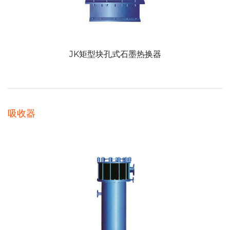
JK矩型块孔式石墨热换器
吸收器