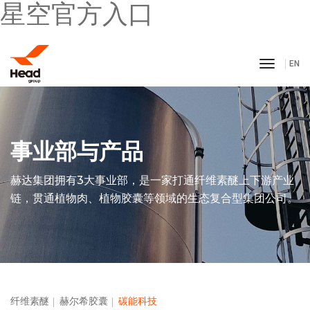
星空官方入口
toggle 
EN
事业部与产品
赫达集团拥有3大事业部，是一家打通纤维素醚上下游产业
链，贯通植物肉、植物胶囊等领域的生态复合型集团公司。
纤维素醚
赫尔希胶囊
碳能科技