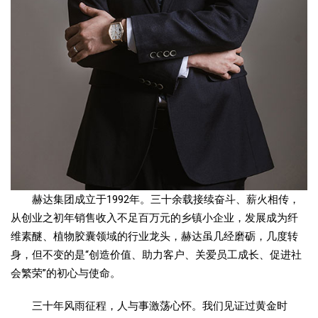
赫达集团成立于1992年。三十余载接续奋斗、薪火相传，
从创业之初年销售收入不足百万元的乡镇小企业，发展成为纤
维素醚、植物胶囊领域的行业龙头，赫达虽几经磨砺，几度转
身，但不变的是“创造价值、助力客户、关爱员工成长、促进社
会繁荣”的初心与使命。
三十年风雨征程，人与事激荡心怀。我们见证过黄金时