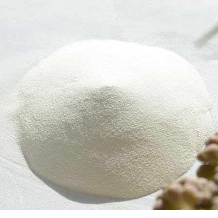
纤维素醚
赫达致力于水溶性高分子化合物的研发、生产和销售，主要产
品为非离子型纤维素醚，可为市场提供包含羟丙基甲基纤维素
醚(HPMC) 、羟乙基甲基纤维素醚(HEMC) 、乙基纤维素醚
(EC)、羟乙基纤维素醚(HEC) 等近百个品种的纤维素醚系列产
品。