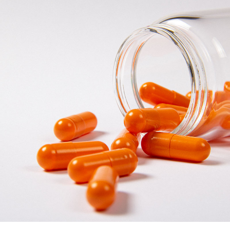
赫尔希胶囊
赫尔希胶囊事业部坐落于中国淄博周村经济开发区，是赫达集
团的全资子公司，致力于HPMC空心胶囊的研发、生产、销
售，采用全自动植物胶囊生产线及智能恒温立体仓储系统，原
料及配方自主研发，生产技术工艺成熟稳定，被评为国家级"高
新技术企业"、“绿色工厂”。