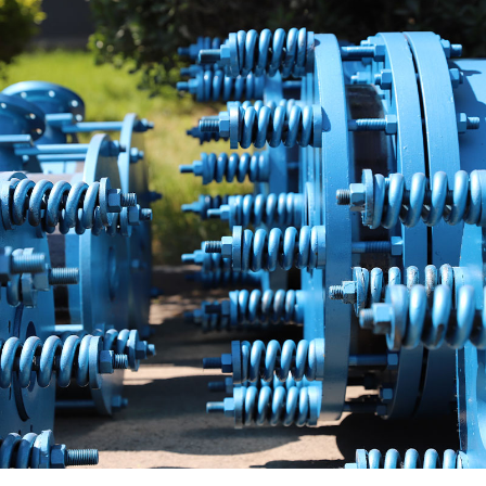
碳能科技
碳能科技事业部坐落于淄博市周村区王村镇，致力于石墨制化
工设备、碳化硅设备及防腐节能化工设备的研发、生产和销
售，具备一、二类压力容器、A4级石墨制压力容器设计、制造
资质，集科研、开发、销售、出口贸易为一体，被评为国家高
新技术企业、中国化工装备协会会员、全国标准化设备技术协
会会员、中国工业防腐性技术协会理事单位。